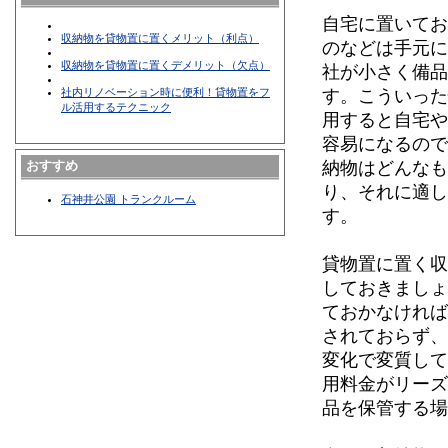
自宅に置いて
収納物を貸物置に置くメリット（利点）
のなどは手元
収納物を貸物置に置くデメリット（欠点）
社が小さく備
す。こういっ
社内リノベーション時に便利！貸物置をフ
ル活用するテクニック
用すると自宅
容易になるの
納物はどんな
おすすめ
り、それに適
石神井公園 トランクルーム
す。
貸物置に置く
しておきまし
ておかなけれ
されておらず
変化で変質し
用料金がリー
品を保管する