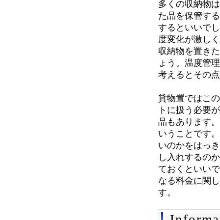
多くの収納物
た品を保管す
するといいで
度変化が激し
収納物を置き
ょう。温度管
考えるとその
貸物置ではこ
トに扱う必要
品もあります
いうことです
いのかをはっ
し入れするの
ておくといい
なる料金に関
す。
Informa